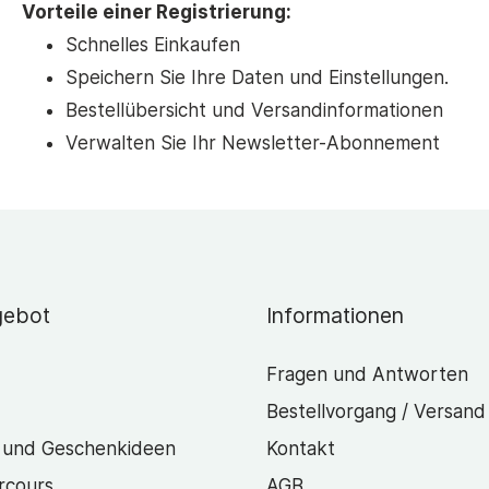
Vorteile einer Registrierung:
Ich bin Neukunde
Schnelles Einkaufen
Speichern Sie Ihre Daten und Einstellungen.
Anrede*
Bestellübersicht und Versandinformationen
Verwalten Sie Ihr Newsletter-Abonnement
Vorname*
gebot
Informationen
Nachname*
Fragen und Antworten
Bestellvorgang / Versand
E-Mail eingeben*
Passwort*
 und Geschenkideen
Kontakt
rcours
AGB